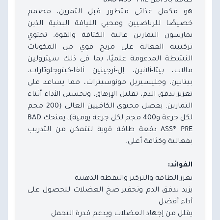
هو مكمل غذائي متطور قبل التمرين، مصمم
خصيصًا للرياضيين ومحبي اللياقة البدنية الذين
يمارسون التمارين عالية الكثافة والقوة. تحتوي
تركيبته الفعالة على مزيج قوي من المكونات
النشطة المدعومة علميًا، بما في ذلك سيترولين
مالات، بيتا-ألانين، إل-أرجينين ألفا-كيتوجلوتارات،
بيتايين، وجليسيريل مونوسيترات، مما يساعد على
تعزيز تدفق الدم، تقليل الإرهاق، وتحسين الأداء أثناء
التمارين. بفضل محتوى الكافيين العالي (200 مجم
لكل جرعة و400 مجم لكل جرعة يومية)، يمنحك BAD
ASS® PRE دفعة طاقة قوية لتتمكن من التدريب
بفعالية وكثافة أعلى.
الفوائد:
يعزز الطاقة والتركيز واليقظة الذهنية
يزيد تدفق الدم وتحفيز ضخ العضلات للحصول على
أداء أفضل
يقلل من إجهاد العضلات ويدعم قدرة التحمل