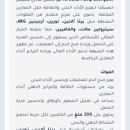
FA CORE Pump Energizer
خصيصًا لتعزيز الأداء البدني والطاقة خلال التمارين
المكثفة. يحتوي على مزيج متقدم من المكونات
النشطة مثل
بيتا ألانين، تورين، أرجينين AKG،
، مما يجعله الخيار
سيترولين مالات، والكافيين
المثالي للأشخاص الذين يسعون إلى تحسين القدرة
على التحمل وزيادة ضخ الدم إلى العضلات. تم تطوير
هذه الصيغة لدعم الأداء العالي وزيادة التركيز أثناء
التمارين الرياضية.
الفوائد
يعزز ضخ الدم للعضلات ويحسن الأداء البدني
يزيد من مستويات الطاقة والتركيز الذهني أثناء
التمارين
يساعد في تقليل الشعور بالإرهاق وتحسين قدرة
التحمل
يحتوي على
من الكافيين لكل جرعة لتحفيز
200 ملغ
النشاط الذهني والبدني
غني بمركبات أساسية مثل