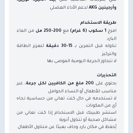
بيتا ألانين، تورين،
لدعم الأداء العضلي
وأرجينين AKG
طريقة الاستخدام
امزج
مع
من الماء
1 سكوب (6 غرام)
200-250 مل
البارد
تناوله قبل التمرين بـ
لتعزيز الطاقة
15-30 دقيقة
والتركيز
لا تتجاوز الجرعة اليومية الموصى بها
التحذيرات
يحتوي على
، غير
200 ملغ من الكافيين لكل جرعة
مناسب للأطفال أو النساء الحوامل
لا تستخدمه في حال كنت تعاني من حساسية تجاه
أي من المكونات
استشر طبيبك قبل الاستخدام إذا كنت تعاني من
مشاكل صحية أو تتناول أدوية
يُحفظ في مكان بارد وجاف بعيدًا عن متناول الأطفال