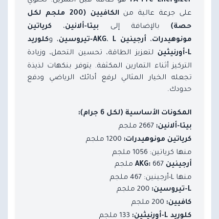
FA Pre Energizer
على جرعة عالية من
الكافيين (200 ملجم لكل
بالإضافة إلى
،
حصة)
بيتا-ألانين
كرياتين
،
،
، و
مونوهيدرات
أرجينين AKG
L-تيروسين
كلوريد
لتعزيز الطاقة، تحسين التحمل، وزيادة
L-أورنيثين
التركيز أثناء التمارين المكثفة. يتوفر بنكهات لذيذة
تجعله الخيار المثالي لرفع أدائك الرياضي ودفع
حدودك.
المكونات الأساسية (لكل 6 جرام):
2667 ملجم
بيتا-ألانين:
1200 ملجم
كرياتين مونوهيدرات:
منها كرياتين: 1056 ملجم
667 ملجم
أرجينين AKG:
منها L-أرجينين: 467 ملجم
200 ملجم
L-تيروسين:
200 ملجم
كافيين:
133 ملجم
كلوريد L-أورنيثين: