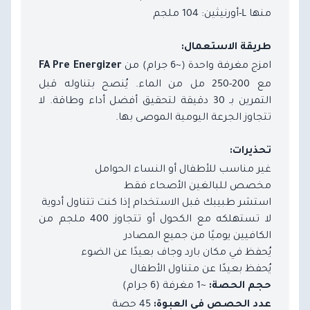
منها L-أورنيثين: 104 ملجم
طريقة الاستعمال:
امزج مغرفة واحدة (~6 جرام) من
FA Pre Energizer
مع 200-250 مل من الماء. يُنصح بتناوله قبل
التمرين بـ 30 دقيقة لتحقيق أفضل أداء وطاقة. لا
تتجاوز الجرعة اليومية الموصى بها.
تحذيرات:
غير مناسب للأطفال أو النساء الحوامل
مخصص للبالغين الأصحاء فقط
استشر طبيبك قبل الاستخدام إذا كنت تتناول أدوية
لا تستهلكه مع الكحول أو تتجاوز 400 ملجم من
الكافيين يوميًا من جميع المصادر
يُحفظ في مكان بارد وجاف بعيدًا عن الضوء
يُحفظ بعيدًا عن متناول الأطفال
~1 مغرفة (6 جرام)
حجم الحصة:
45 حصة
عدد الحصص في العبوة: