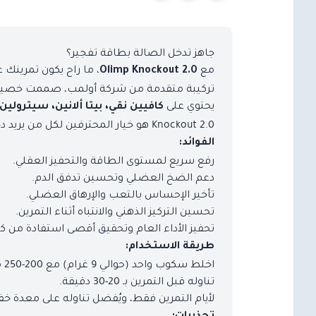
جاهز تدخل الصالة بطاقة تفجير؟
مع
، ما راح يكون تمرينك ع
Olimp Knockout 2.0
تركيبة متقدمة من شركة أولمب، صممت خصيصًا لل
يحتوي على
كافيين نقي، بيتا ألانين، سيترولين
Knockout 2.0 هو خيار المحترفين لكل من يريد دخول التمرين بعقل حاد، طاقة قوية، وعضلات جاهزة للانفجار.
الفوائد:
رفع سريع لمستوى الطاقة والتحفيز العقلي.
دعم الضخ العضلي وتحسين تدفق الدم.
تأخير الإحساس بالتعب والإرهاق العضلي.
تحسين التركيز الذهني والانتباه أثناء التمرين.
تحفيز الأداء العام وتحقيق أقصى استفادة من ك
طريقة الاستخدام:
اخلط سكوب واحد (حوالي 9 غرام) مع 200-250 مل من الماء.
تناوله قبل التمرين بـ 20-30 دقيقة.
لأيام التمرين فقط، ويُفضل تناوله على معدة خف